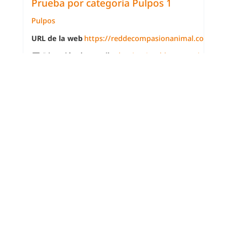
Prueba por categoría Pulpos 1
Pulpos
URL de la web
https://reddecompasionanimal.com/
Dirección de email
salvacion@reddecompasionanim
800 123 123
1
2
INICIO
RECURSOS
CAMPAÑAS
ALIADOS
CONTACTO
CODAM