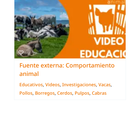
Fuente externa: Comportamiento
animal
Educativos
,
Videos
,
Investigaciones
,
Vacas
,
Pollos
,
Borregos
,
Cerdos
,
Pulpos
,
Cabras